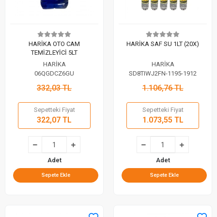
HARİKA OTO CAM
HARİKA SAF SU 1LT (20X)
TEMİZLEYİCİ 5LT
HARİKA
HARİKA
06QGDCZ6GU
SD8TIWJ2FN-1195-1912
332,03 TL
1.106,76 TL
Sepetteki Fiyat
Sepetteki Fiyat
322,07 TL
1.073,55 TL
Adet
Adet
Sepete Ekle
Sepete Ekle