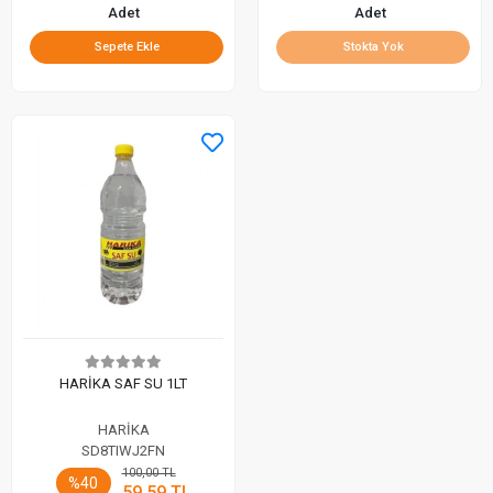
Adet
Adet
Sepete Ekle
Stokta Yok
HARİKA SAF SU 1LT
HARİKA
SD8TIWJ2FN
100,00 TL
%40
59,59 TL