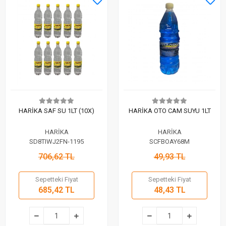
HARİKA SAF SU 1LT (10X)
HARİKA OTO CAM SUYU 1LT
HARİKA
HARİKA
SD8TIWJ2FN-1195
SCFBOAY68M
706,62 TL
49,93 TL
Sepetteki Fiyat
Sepetteki Fiyat
685,42 TL
48,43 TL