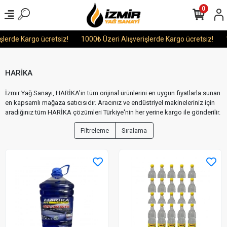
0
lerde Kargo ücretsiz!
1000₺ Üzeri Alışverişlerde Kargo ücretsiz!
1
HARİKA
İzmir Yağ Sanayi, HARİKA'in tüm orijinal ürünlerini en uygun fiyatlarla sunan
en kapsamlı mağaza satıcısıdır. Aracınız ve endüstriyel makineleriniz için
aradığınız tüm HARİKA çözümleri Türkiye'nin her yerine kargo ile gönderilir.
Filtreleme
Sıralama