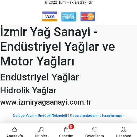
© 2022
Tüm Hakları Saklıdır
İzmir Yağ Sanayi -
Endüstriyel Yağlar ve
Motor Yağları
Endüstriyel Yağlar
Hidrolik Yağlar
www.izmiryagsanayi.com.tr
Dolugo Yazılım Endüstri Teknoloji | E-ticaret paketleri ile hazırlanmıştır.
0
Anasayfa
Ürünler
Sepetim
Favorilerim
Hesabım