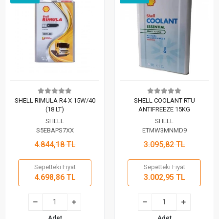
SHELL RIMULA R4 X 15W/40
SHELL COOLANT RTU
(18 LT)
ANTIFREEZE 15KG
SHELL
SHELL
S5EBAPS7XX
ETMW3MNMD9
4.844,18 TL
3.095,82 TL
Sepetteki Fiyat
Sepetteki Fiyat
4.698,86 TL
3.002,95 TL
Adet
Adet