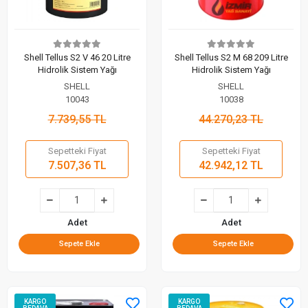
Shell Tellus S2 V 46 20 Litre
Shell Tellus S2 M 68 209 Litre
Hidrolik Sistem Yağı
Hidrolik Sistem Yağı
SHELL
SHELL
10043
10038
7.739,55 TL
44.270,23 TL
Sepetteki Fiyat
Sepetteki Fiyat
7.507,36 TL
42.942,12 TL
Adet
Adet
Sepete Ekle
Sepete Ekle
KARGO
KARGO