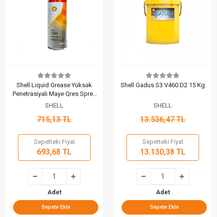
Shell Liquid Grease Yüksək
Shell Gadus S3 V460 D2 15 Kg
Penetrasiyalı Maye Qres Sprey
400 ML
SHELL
SHELL
715,13 TL
13.536,47 TL
Sepetteki Fiyat
Sepetteki Fiyat
693,68 TL
13.130,38 TL
Adet
Adet
Sepete Ekle
Sepete Ekle