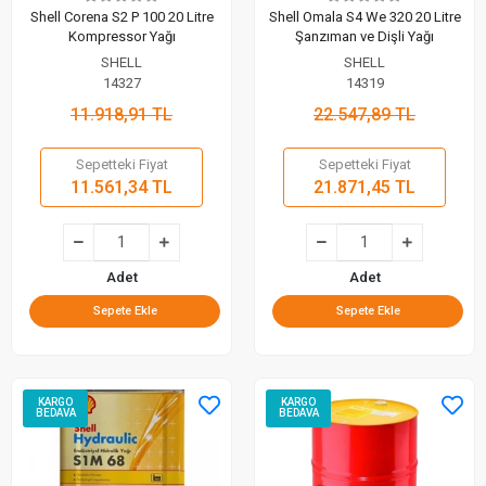
Shell Corena S2 P 100 20 Litre
Shell Omala S4 We 320 20 Litre
Kompressor Yağı
Şanzıman ve Dişli Yağı
SHELL
SHELL
14327
14319
11.918,91 TL
22.547,89 TL
Sepetteki Fiyat
Sepetteki Fiyat
11.561,34 TL
21.871,45 TL
Adet
Adet
Sepete Ekle
Sepete Ekle
KARGO
KARGO
BEDAVA
BEDAVA