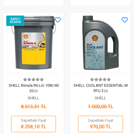
KARGO
BEDAVA
SHELL Rimula R6 Lm 10W/40
SHELL COOLANT ESSENTIAL M
20 Lt
RTU 3 Lt
SHELL
SHELL
8.513,51 TL
1.000,00 TL
Sepetteki Fiyat
Sepetteki Fiyat
8.258,10 TL
970,00 TL