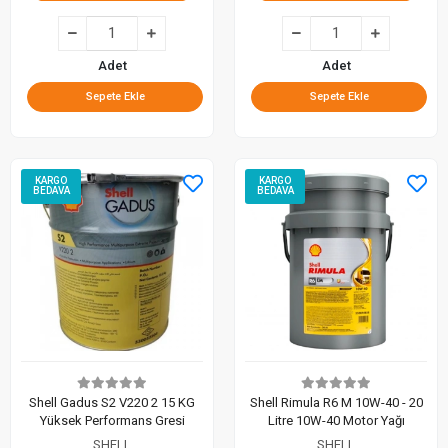
Adet
Adet
Sepete Ekle
Sepete Ekle
KARGO
KARGO
BEDAVA
BEDAVA
Shell Gadus S2 V220 2 15 KG
Shell Rimula R6 M 10W-40 - 20
Yüksek Performans Gresi
Litre 10W-40 Motor Yağı
SHELL
SHELL