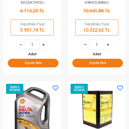
Yağı 16LT
KDCDK7HY2U
G9RXZUMBEU
6.115,20 TL
10.641,88 TL
Sepetteki Fiyat
Sepetteki Fiyat
5.931,74 TL
10.322,62 TL
Adet
Adet
Sepete Ekle
Sepete Ekle
KARGO
KARGO
BEDAVA
BEDAVA