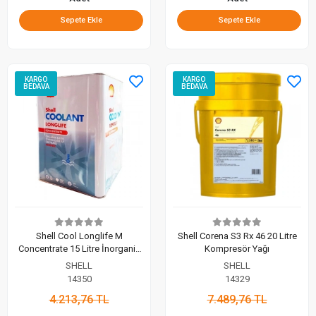
Sepete Ekle
Sepete Ekle
KARGO
KARGO
BEDAVA
BEDAVA
Shell Cool Longlife M
Shell Corena S3 Rx 46 20 Litre
Concentrate 15 Litre İnorganik
Kompresör Yağı
Antifriz
SHELL
SHELL
14350
14329
4.213,76 TL
7.489,76 TL