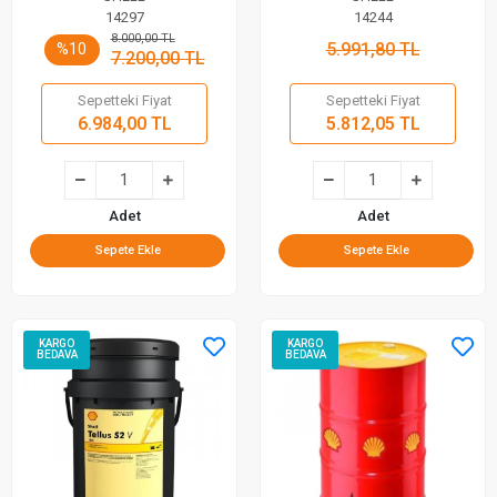
14297
14244
8.000,00 TL
5.991,80 TL
%10
7.200,00 TL
Sepetteki Fiyat
Sepetteki Fiyat
6.984,00 TL
5.812,05 TL
Adet
Adet
Sepete Ekle
Sepete Ekle
KARGO
KARGO
BEDAVA
BEDAVA