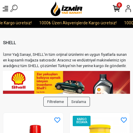
0
argo ücretsiz!
1000₺ Üzeri Alışverişlerde Kargo ücretsiz!
1000₺ Üz
SHELL
İzmir Yağ Sanayi, SHELL'in tüm orijinal ürünlerini en uygun fiyatlarla sunan
en kapsamlı mağaza satıcısıdır. Aracınız ve endüstriyel makineleriniz için
aradığınız tüm SHELL çözümleri Türkiye'nin her yerine kargo ile gönderilir.
Filtreleme
Sıralama
KARGO
BEDAVA