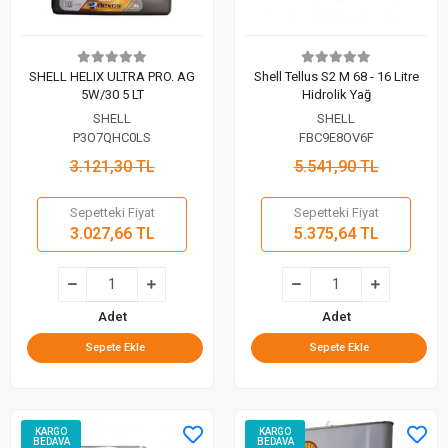
SHELL HELIX ULTRA PRO. AG
Shell Tellus S2 M 68 - 16 Litre
5W/30 5 LT
Hidrolik Yağ
SHELL
SHELL
P3O7QHC0LS
FBC9E8OV6F
3.121,30 TL
5.541,90 TL
Sepetteki Fiyat
Sepetteki Fiyat
3.027,66 TL
5.375,64 TL
Adet
Adet
Sepete Ekle
Sepete Ekle
KARGO
KARGO
BEDAVA
BEDAVA