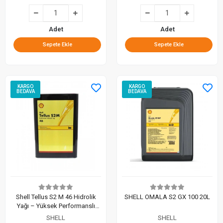
Adet
Adet
Sepete Ekle
Sepete Ekle
KARGO
KARGO
BEDAVA
BEDAVA
Shell Tellus S2 M 46 Hidrolik
SHELL OMALA S2 GX 100 20L
Yağı – Yüksek Performanslı
Mineral Bazlı Hidrolik Sistem
SHELL
SHELL