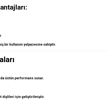
antajları:
r
ş bir kullanım yelpazesine sahiptir.
aları
ında üstün performans sunar.
işlileri için geliştirilmiştir.