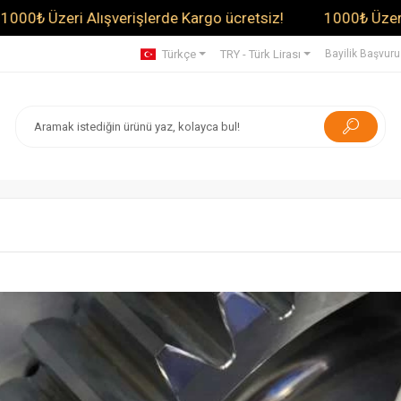
ri Alışverişlerde Kargo ücretsiz!
1000₺ Üzeri Alışveri
Türkçe
TRY - Türk Lirası
Bayilik Başvur