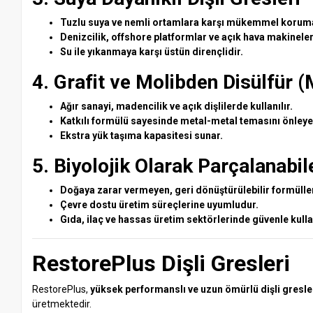
Tuzlu suya ve nemli ortamlara karşı mükemmel koruma
Denizcilik, offshore platformlar ve açık hava makineleri
Su ile yıkanmaya karşı üstün dirençlidir.
4. Grafit ve Molibden Disülfür (
Ağır sanayi, madencilik ve açık dişlilerde kullanılır.
Katkılı formülü sayesinde metal-metal temasını önleye
Ekstra yük taşıma kapasitesi sunar.
5. Biyolojik Olarak Parçalanabi
Doğaya zarar vermeyen, geri dönüştürülebilir formüller
Çevre dostu üretim süreçlerine uyumludur.
Gıda, ilaç ve hassas üretim sektörlerinde güvenle kullan
RestorePlus Dişli Gresleri
RestorePlus,
yüksek performanslı ve uzun ömürlü dişli gresle
üretmektedir.