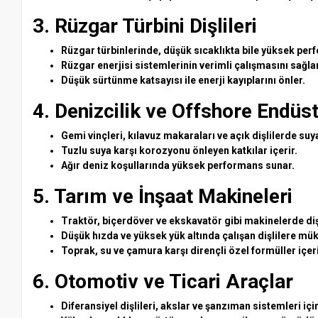
3. Rüzgar Türbini Dişlileri
Rüzgar türbinlerinde, düşük sıcaklıkta bile yüksek perfo
Rüzgar enerjisi sistemlerinin verimli çalışmasını sağlar
Düşük sürtünme katsayısı ile enerji kayıplarını önler.
4. Denizcilik ve Offshore Endüst
Gemi vinçleri, kılavuz makaraları ve açık dişlilerde suya 
Tuzlu suya karşı korozyonu önleyen katkılar içerir.
Ağır deniz koşullarında yüksek performans sunar.
5. Tarım ve İnşaat Makineleri
Traktör, biçerdöver ve ekskavatör gibi makinelerde diş
Düşük hızda ve yüksek yük altında çalışan dişlilere m
Toprak, su ve çamura karşı dirençli özel formüller içeri
6. Otomotiv ve Ticari Araçlar
Diferansiyel dişlileri, akslar ve şanzıman sistemleri iç