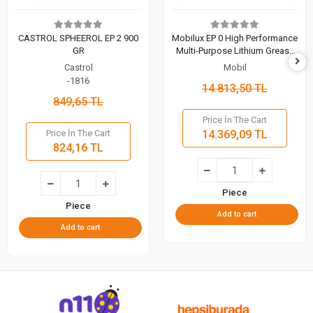
CASTROL SPHEEROL EP 2 900
Mobilux EP 0 High Performance
GR
Multi-Purpose Lithium Grease
18 KG
Castrol
Mobil
-1816
14.813,50 TL
849,65 TL
Price İn The Cart
Price İn The Cart
14.369,09 TL
824,16 TL
Piece
Piece
Add to cart
Add to cart