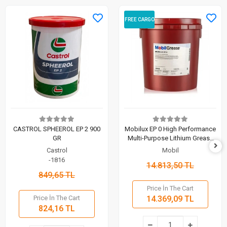
FREE CARGO
CASTROL SPHEEROL EP 2 900
Mobilux EP 0 High Performance
GR
Multi-Purpose Lithium Grease
18 KG
Castrol
Mobil
-1816
14.813,50 TL
849,65 TL
Price İn The Cart
Price İn The Cart
14.369,09 TL
824,16 TL