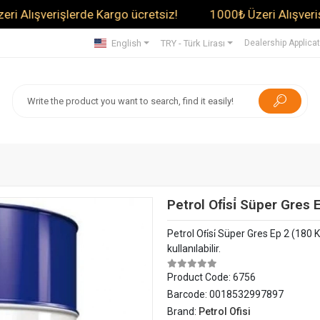
verişlerde Kargo ücretsiz!
1000₺ Üzeri Alışverişlerde K
English
TRY - Türk Lirası
Dealership Applica
Petrol Ofi̇si̇ Süper Gres
Petrol Ofi̇si̇ Süper Gres Ep 2 (180
kullanılabilir.
Product Code:
6756
Barcode:
0018532997897
Brand:
Petrol Ofisi