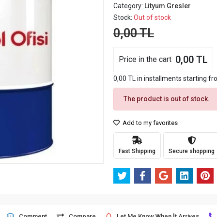
Category:
Lityum Gresler
Stock:
Out of stock
0,00 TL
0,00 TL
Price in the cart
0,00 TL in installments starting fro
The product is out of stock.
Add to my favorites
Fast Shipping
Secure shopping
Comment
Compare
Let Me Know When İt Arrives