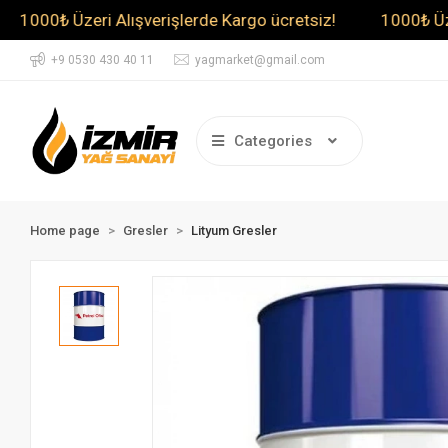
 Üzeri Alışverişlerde Kargo ücretsiz!
1000₺ Üzeri Alış
+9 0530 430 40 11
yagmarket@gmail.com
Categories
Home page
Gresler
Lityum Gresler