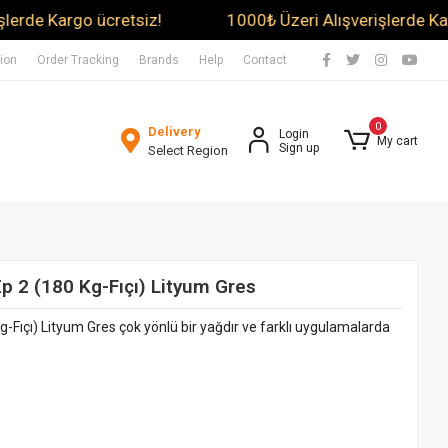
argo ücretsiz!
1000₺ Üzeri Alışverişlerde Kargo ücre
tion
Order Tracking
Brands
Help
Contact
0
Delivery
Login
My cart
Sign up
Select Region
 Ep 2 (180 Kg-Fıçı) Lityum Gres
 Kg-Fıçı) Lityum Gres çok yönlü bir yağdır ve farklı uygulamalarda