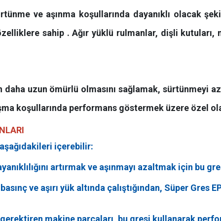
ürtünme ve aşınma koşullarında dayanıklı olacak şekil
lliklere sahip . Ağır yüklü rulmanlar, dişli kutuları
nın daha uzun ömürlü olmasını sağlamak, sürtünmeyi a
alışma koşullarında performans göstermek üzere özel ola
ANLARI
aşağıdakileri içerebilir:
yanıklılığını artırmak ve aşınmayı azaltmak için bu gres
sek basınç ve aşırı yük altında çalıştığından, Süper Gres
rektiren makine parçaları, bu gresi kullanarak performa