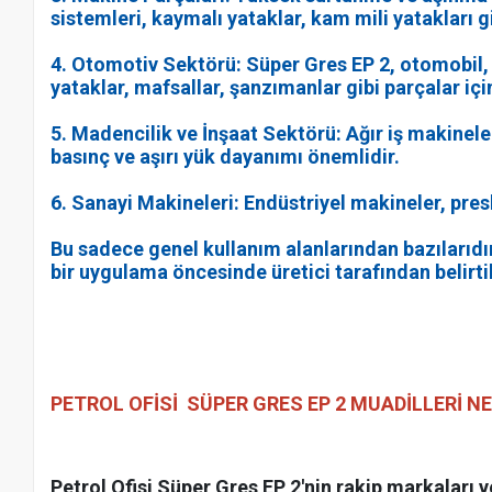
sistemleri, kaymalı yataklar, kam mili yatakları g
4. Otomotiv Sektörü: Süper Gres EP 2, otomobil, k
yataklar, mafsallar, şanzımanlar gibi parçalar iç
5. Madencilik ve İnşaat Sektörü: Ağır iş makinele
basınç ve aşırı yük dayanımı önemlidir.
6. Sanayi Makineleri: Endüstriyel makineler, pres
Bu sadece genel kullanım alanlarından bazılarıdır
bir uygulama öncesinde üretici tarafından belirti
PETROL OFİSİ SÜPER GRES EP 2
MUADİLLERİ N
Petrol Ofisi Süper Gres EP 2'nin rakip markaları v