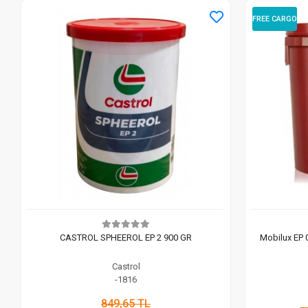
FREE CARGO
CASTROL SPHEEROL EP 2 900 GR
Mobilux EP 
Castrol
-1816
849,65 TL