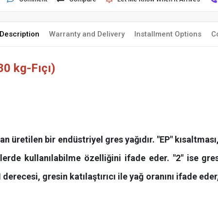
Description
Warranty and Delivery
Installment Options
C
0 kg-Fıçı)
dan üretilen bir endüstriyel gres yağıdır. "EP" kısaltmas
erde kullanılabilme özelliğini ifade eder. "2" ise gre
I derecesi, gresin katılaştırıcı ile yağ oranını ifade ed