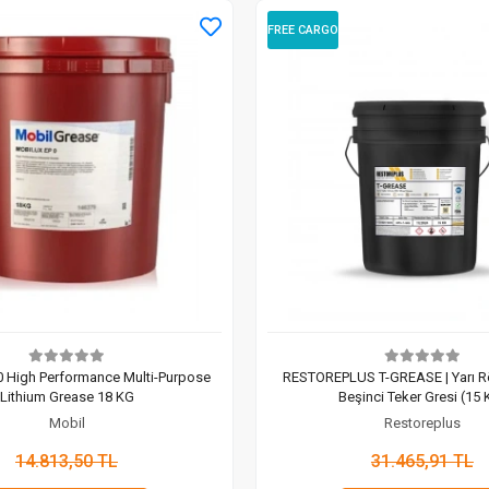
FREE CARGO
0 High Performance Multi-Purpose
RESTOREPLUS T-GREASE | Yarı 
Lithium Grease 18 KG
Beşinci Teker Gresi (15 
Mobil
Restoreplus
14.813,50 TL
31.465,91 TL