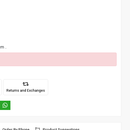
m ..
Returns and Exchanges
Order By Phone
Product Suggestions