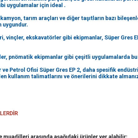
ibi uygulamalar için ideal .
amyon, tarım araçları ve diğer taşıtların bazı bileşenle
in uygundur.
ri, vinçler, ekskavatörler gibi ekipmanlar, Süper Gres E
ler, pnömatik ekipmanlar gibi çeşitli uygulamalarda bu g
 ve Petrol Ofisi Süper Gres EP 2, daha spesifik endüstri
len kullanım talimatlarını ve önerilerini dikkate almanı
ELERDİR
e muadilleri arasında aşağıdaki ürünler yer alabilir: