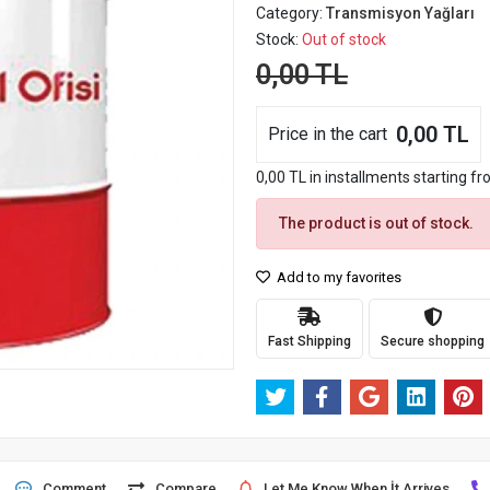
Category:
Transmisyon Yağları
Stock:
Out of stock
0,00 TL
0,00 TL
Price in the cart
0,00 TL in installments starting fro
The product is out of stock.
Add to my favorites
Fast Shipping
Secure shopping
Comment
Compare
Let Me Know When İt Arrives