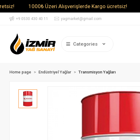
1000₺ Üzeri Alışverişlerde Kargo ücretsiz!
1000₺ Ü
+9 0530 430 40 11
yagmarket@gmail.com
Categories
Home page
Endüstriyel Yağlar
Transmisyon Yağları