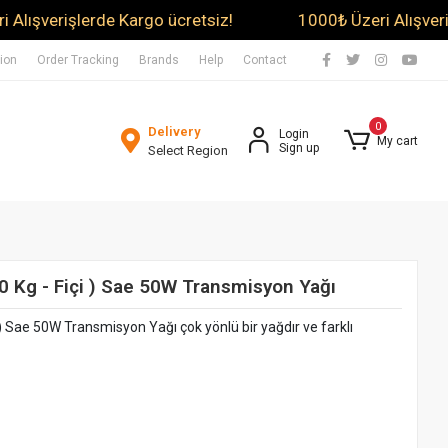
rişlerde Kargo ücretsiz!
1000₺ Üzeri Alışverişlerde 
tion
Order Tracking
Brands
Help
Contact
0
Delivery
Login
My cart
Sign up
Select Region
180 Kg - Fiçi ) Sae 50W Transmisyon Yağı
çi ) Sae 50W Transmisyon Yağı çok yönlü bir yağdır ve farklı