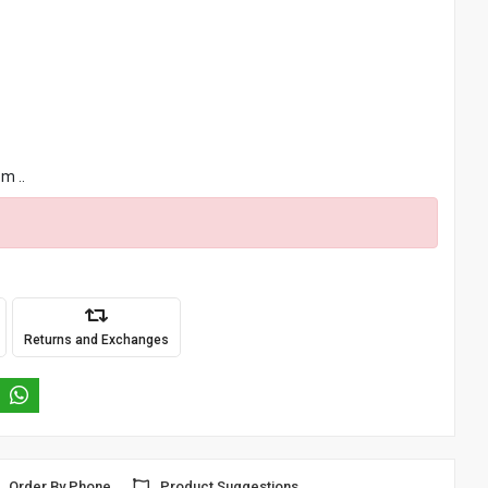
m ..
Returns and Exchanges
Order By Phone
Product Suggestions