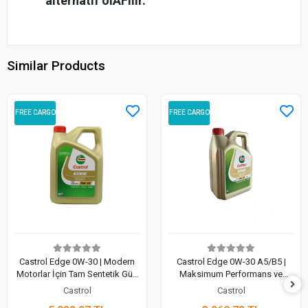
alternatif olAFilir.
Similar Products
FREE CARGO
FREE CARGO
Castrol Edge 0W-30 | Modern
Castrol Edge 0W-30 A5/B5 |
Motorlar İçin Tam Sentetik Güç
Maksimum Performans ve
(4 Lt)
Üstün Koruma (4 Lt)
Castrol
Castrol