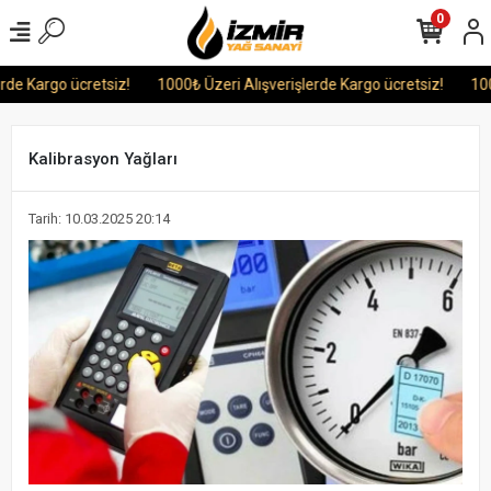
0
e Kargo ücretsiz!
1000₺ Üzeri Alışverişlerde Kargo ücretsiz!
1000₺
Kalibrasyon Yağları
Tarih: 10.03.2025 20:14