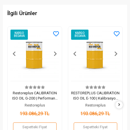
İlgili Ürünler
KARGO
KARGO
BEDAVA
BEDAVA
Restoreplus CALIBRATION
RESTOREPLUS CALIBRATION
ISO OIL G-200 | Performans
ISO OIL E-100 | Kalibrasyon
ve Kalibrasyon Sıvısı (200 Lt)
ve Performans Test Sıvısı
Restoreplus
Restoreplus
(200 Lt)
193.086,29 TL
193.086,29 TL
Sepetteki Fiyat
Sepetteki Fiyat