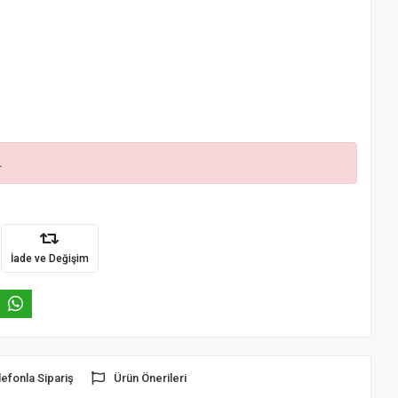
.
İade ve Değişim
lefonla Sipariş
Ürün Önerileri