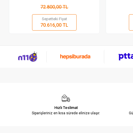
72.800,00 TL
Sepetteki Fiyat
Sepete Ekle
70.616,00 TL
Adet
Hızlı Teslimat
Siparişleriniz en kısa sürede elinize ulaşır.
Gü