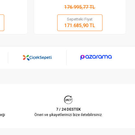
176.995,77 TL
Sepetteki Fiyat
 Ekle
Sepete Ekle
171.685,90 TL
Adet
7 / 24 DESTEK
eği
Öneri ve şikayetlerinizi bize iletebilirsiniz.