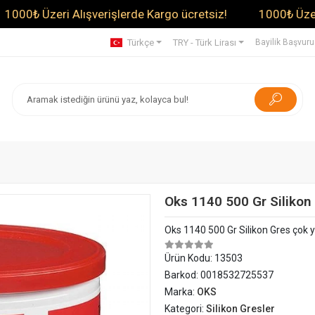
Üzeri Alışverişlerde Kargo ücretsiz!
1000₺ Üzeri Alışve
Türkçe
TRY - Türk Lirası
Bayilik Başvur
Oks 1140 500 Gr Silikon
Oks 1140 500 Gr Silikon Gres çok yö
Ürün Kodu:
13503
Barkod:
0018532725537
Marka:
OKS
Kategori:
Silikon Gresler