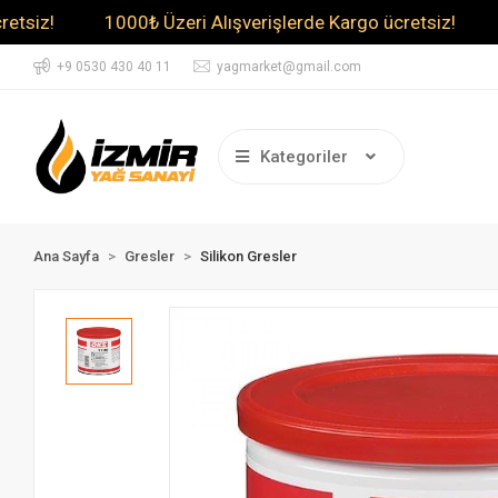
1000₺ Üzeri Alışverişlerde Kargo ücretsiz!
1000₺ 
+9 0530 430 40 11
yagmarket@gmail.com
Kategoriler
Ana Sayfa
Gresler
Silikon Gresler