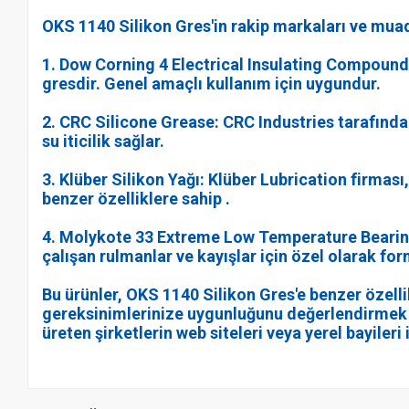
OKS 1140 Silikon Gres'in rakip markaları ve muadi
1. Dow Corning 4 Electrical Insulating Compound: 
gresdir. Genel amaçlı kullanım için uygundur.
2. CRC Silicone Grease: CRC Industries tarafından 
su iticilik sağlar.
3. Klüber Silikon Yağı: Klüber Lubrication firması
benzer özelliklere sahip .
4. Molykote 33 Extreme Low Temperature Bearing
çalışan rulmanlar ve kayışlar için özel olarak for
Bu ürünler, OKS 1140 Silikon Gres'e benzer özelli
gereksinimlerinize uygunluğunu değerlendirmek içi
üreten şirketlerin web siteleri veya yerel bayileri 