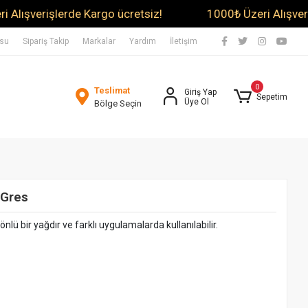
rişlerde Kargo ücretsiz!
1000₺ Üzeri Alışverişlerde 
usu
Sipariş Takip
Markalar
Yardım
İletişim
0
Teslimat
Giriş Yap
Sepetim
Üye Ol
Bölge Seçin
 Gres
nlü bir yağdır ve farklı uygulamalarda kullanılabilir.