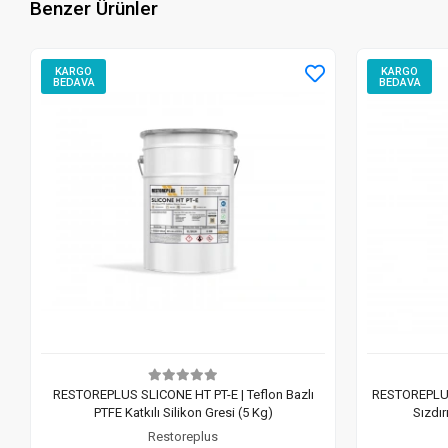
Benzer Ürünler
KARGO
KARGO
BEDAVA
BEDAVA
RESTOREPLUS SLICONE HT PT-E | Teflon Bazlı
RESTOREPLUS
PTFE Katkılı Silikon Gresi (5 Kg)
Sızdır
Restoreplus