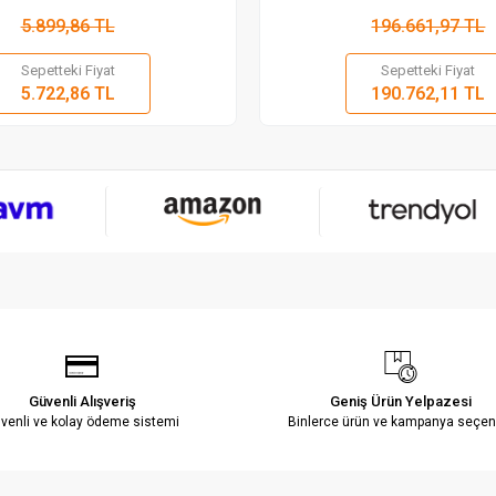
5.899,86 TL
196.661,97 TL
Sepetteki Fiyat
Sepetteki Fiyat
Sepete Ekle
Sepete
5.722,86 TL
190.762,11 TL
Adet
Adet
Güvenli Alışveriş
Geniş Ürün Yelpazesi
venli ve kolay ödeme sistemi
Binlerce ürün ve kampanya seçen