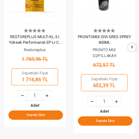
RESTOREPLUS MULTI KL-3 |
PRONTOMIX SIVI GRES SPREY
Yüksek Performanslı EP Li-Ca
400ML
Gres (1 Kg)
Restoreplus
PRONTO MIX
D2P1LL4KA9
1.769,96 TL
672,57 TL
Sepetteki Fiyat
1.716,86 TL
Sepetteki Fiyat
652,39 TL
Adet
Adet
Sepete Ekle
Sepete Ekle