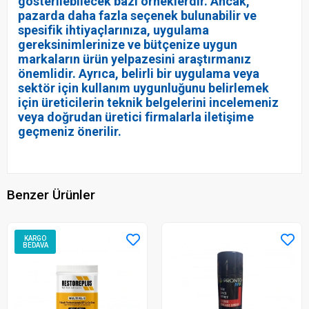
gösterilebilecek bazı örneklerdir. Ancak,
pazarda daha fazla seçenek bulunabilir ve
spesifik ihtiyaçlarınıza, uygulama
gereksinimlerinize ve bütçenize uygun
markaların ürün yelpazesini araştırmanız
önemlidir. Ayrıca, belirli bir uygulama veya
sektör için kullanım uygunluğunu belirlemek
için üreticilerin teknik belgelerini incelemeniz
veya doğrudan üretici firmalarla iletişime
geçmeniz önerilir.
Benzer Ürünler
KARGO
BEDAVA