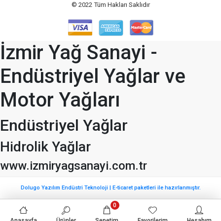
© 2022
Tüm Hakları Saklıdır
İzmir Yağ Sanayi -
Endüstriyel Yağlar ve
Motor Yağları
Endüstriyel Yağlar
Hidrolik Yağlar
www.izmiryagsanayi.com.tr
Dolugo Yazılım Endüstri Teknoloji | E-ticaret paketleri ile hazırlanmıştır.
0
Anasayfa
Ürünler
Sepetim
Favorilerim
Hesabım