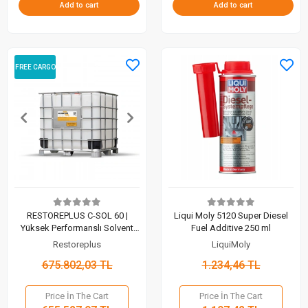
Add to cart
Add to cart
FREE CARGO
RESTOREPLUS C-SOL 60 |
Liqui Moly 5120 Super Diesel
Yüksek Performanslı Solvent
Fuel Additive 250 ml
Bazlı Temizleyici (1000 Lt)
Restoreplus
LiquiMoly
675.802,03 TL
1.234,46 TL
Price İn The Cart
Price İn The Cart