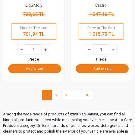
(48170)
Liter - Fully Synthetic Automatic
LiquiMoly
Castrol
Transmission Oil
723,65 TL
1.047,16 TL
Price İn The Cart
Price İn The Cart
701,94 TL
1.015,75 TL
Piece
Piece
Add to cart
Add to cart
1
2
3
...
10
Among the wide range of products of Izmir Yağ Sanayi, you can find all
kinds of products you need while maintaining your vehicle in the Auto Care
Products category. Different brands of polishes, waxes, detergents, and
cleaners to protect and polish the exterior of your vehicle are available in