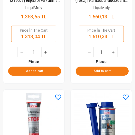
(21957) | Enjektör ve Yanma
(1532) | Karnauba Mucizesi ile
Odası İçin Derinlemesine
Derin Parlaklık (300 Gr)
LiquiMoly
LiquiMoly
Temizlik (500 Ml)
1.353,65 TL
1.660,13 TL
Price İn The Cart
Price İn The Cart
1.313,04 TL
1.610,33 TL
Piece
Piece
Add to cart
Add to cart