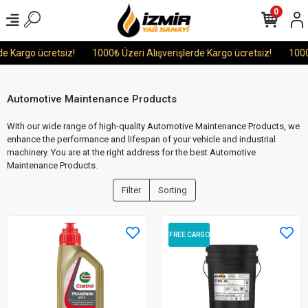
0
Kargo ücretsiz!
1000₺ Üzeri Alışverişlerde Kargo ücretsiz!
1000₺ Ü
Automotive Maintenance Products
With our wide range of high-quality Automotive Maintenance Products, we
enhance the performance and lifespan of your vehicle and industrial
machinery. You are at the right address for the best Automotive
Maintenance Products.
Filter
Sorting
FREE CARGO