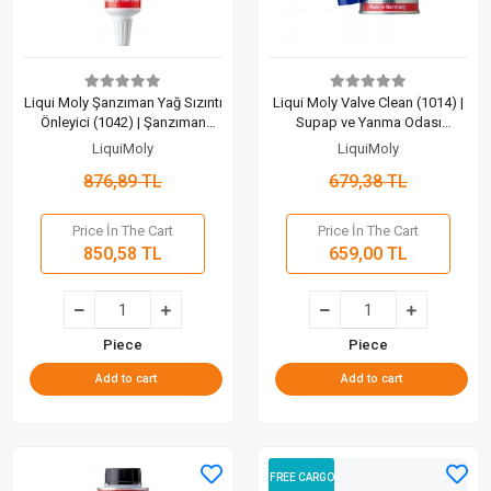
Liqui Moly Şanzıman Yağ Sızıntı
Liqui Moly Valve Clean (1014) |
Önleyici (1042) | Şanzıman
Supap ve Yanma Odası
Kaçaklarına Kesin Çözüm (50
Temizliğinde Alman Teknolojisi
LiquiMoly
LiquiMoly
ml)
(150 ml)
876,89 TL
679,38 TL
Price İn The Cart
Price İn The Cart
850,58 TL
659,00 TL
Piece
Piece
Add to cart
Add to cart
FREE CARGO