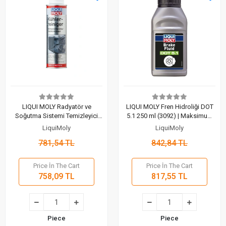
LIQUI MOLY Radyatör ve
LIQUI MOLY Fren Hidroliği DOT
Soğutma Sistemi Temizleyici
5.1 250 ml (3092) | Maksimum
(3320) | Maksimum Soğutma
Güvenlik ve Üstün Performans
LiquiMoly
LiquiMoly
Performansı (300 Ml)
(250 Ml)
781,54 TL
842,84 TL
Price İn The Cart
Price İn The Cart
758,09 TL
817,55 TL
Piece
Piece