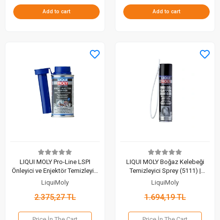
Add to cart
Add to cart
LIQUI MOLY Pro-Line LSPI
LIQUI MOLY Boğaz Kelebeği
Önleyici ve Enjektör Temizleyici
Temizleyici Sprey (5111) |
(21281) | Yeni Nesil Motor
Motorunuz Nefes Alsın (400
LiquiMoly
LiquiMoly
Koruması (120 Ml)
Ml)
2.375,27 TL
1.694,19 TL
Price İn The Cart
Price İn The Cart