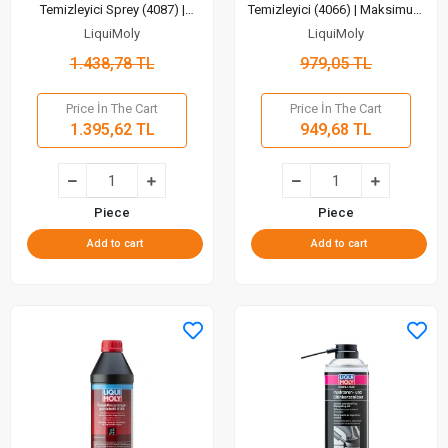
Temizleyici Sprey (4087) |
Temizleyici (4066) | Maksimum
Hijyenik ve Taze Hava (250 Ml)
Motor Verimi (200 Ml)
LiquiMoly
LiquiMoly
1.438,78 TL
979,05 TL
Price İn The Cart
Price İn The Cart
1.395,62 TL
949,68 TL
Piece
Piece
Add to cart
Add to cart