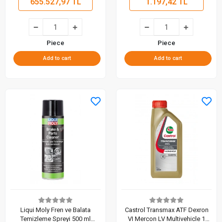
655.527,97 TL
1.197,42 TL
Piece
Piece
Add to cart
Add to cart
Liqui Moly Fren ve Balata
Castrol Transmax ATF Dexron
Temizleme Spreyi 500 ml
VI Mercon LV Multivehicle 1