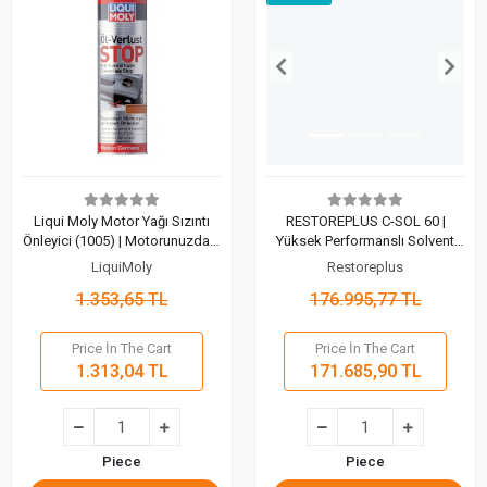
Liqui Moly Motor Yağı Sızıntı
RESTOREPLUS C-SOL 60 |
Önleyici (1005) | Motorunuzdaki
Yüksek Performanslı Solvent
Kaçaklara Profesyonel Çözüm
Bazlı Temizleyici (200 Lt)
LiquiMoly
Restoreplus
300 ml
1.353,65 TL
176.995,77 TL
Price İn The Cart
Price İn The Cart
1.313,04 TL
171.685,90 TL
Piece
Piece