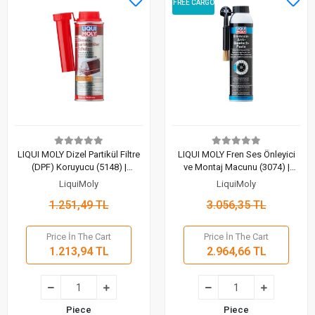
FREE CARGO
LIQUI MOLY Dizel Partikül Filtre
LIQUI MOLY Fren Ses Önleyici
(DPF) Koruyucu (5148) |
ve Montaj Macunu (3074) |
Tıkanmalara Karşı Akıllı Çözüm
Sessiz ve Güvenli Frenler (200
LiquiMoly
LiquiMoly
(250 Ml)
Ml)
1.251,49 TL
3.056,35 TL
Price İn The Cart
Price İn The Cart
1.213,94 TL
2.964,66 TL
Piece
Piece