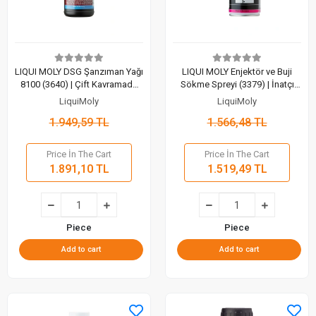
LIQUI MOLY DSG Şanzıman Yağı
LIQUI MOLY Enjektör ve Buji
8100 (3640) | Çift Kavramada
Sökme Spreyi (3379) | İnatçı
Maksimum Performans (1 Lt)
Parçalara Profesyonel Çözüm
LiquiMoly
LiquiMoly
(400 Ml)
1.949,59 TL
1.566,48 TL
Price İn The Cart
Price İn The Cart
1.891,10 TL
1.519,49 TL
Piece
Piece
Add to cart
Add to cart