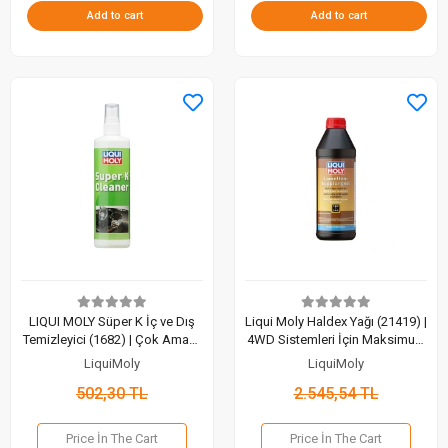
Add to cart
Add to cart
LIQUI MOLY Süper K İç ve Dış
Liqui Moly Haldex Yağı (21419) |
Temizleyici (1682) | Çok Amaçlı
4WD Sistemleri İçin Maksimum
Leke Uzmanı (250 ml)
Performans ve Güven (1 Lt)
LiquiMoly
LiquiMoly
502,30 TL
2.545,54 TL
Price İn The Cart
Price İn The Cart