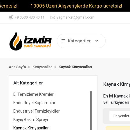
tsiz!
1000₺ Üzeri Alışverişlerde Kargo ücretsiz!
+9 0530 430 40 11
yagmarket@gmail.com
Kategoriler
Ana Sayfa
Kimyasallar
Kaynak Kimyasalları
Alt Kategoriler
Kaynak Kimy
El Temizleme Kremleri
En iyi Kaynak 
ve Türkiyeden 
Endüstriyel Kaplamalar
Endüstriyel Temizleyiciler
Kayış Bakım Spreyi
Kaynak Kimyasalları