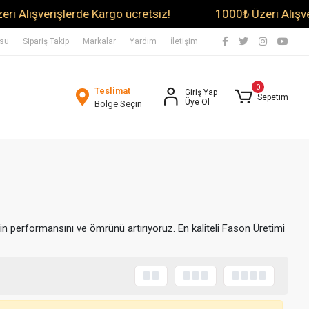
Alışverişlerde Kargo ücretsiz!
1000₺ Üzeri Alışveriş
usu
Sipariş Takip
Markalar
Yardım
İletişim
0
Teslimat
Giriş Yap
Sepetim
Üye Ol
Bölge Seçin
zin performansını ve ömrünü artırıyoruz. En kaliteli Fason Üretimi