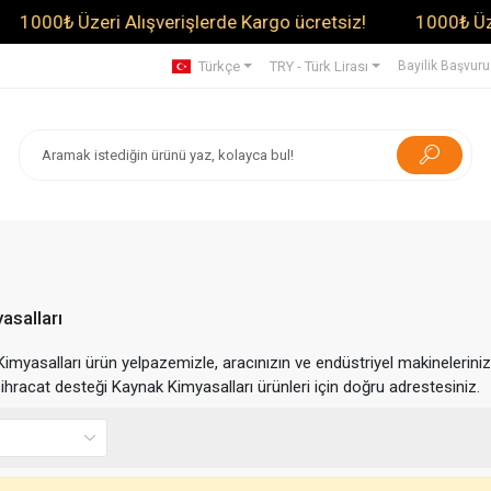
1000₺ Üzeri Alışverişlerde Kargo ücretsiz!
1000₺ Üzeri 
Türkçe
TRY - Türk Lirası
Bayilik Başvur
asalları
Kimyasalları ürün yelpazemizle, aracınızın ve endüstriyel makinelerini
ihracat desteği Kaynak Kimyasalları ürünleri için doğru adrestesiniz.