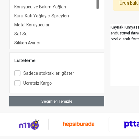
Ürün bul
Koruyucu ve Bakım Yağları
Kuru-Katı Yağlayıcı Spreyleri
Metal Koruyucular
Kaynak Kimyasall
endüstriyel ihti
Saf Su
özel olarak formü
Silikon Ayırıcı
Sıvı Solventi
Listeleme
Soğutma Sıvıları
Tinerler
Sadece stoktakileri göster
Yağlayıcılar ve Pas Gidericiler
Ücretsiz Kargo
Yüzey Koruyucu Kaplamalar
Yüzey Koruyucu Ürünler
Seçimleri Temizle