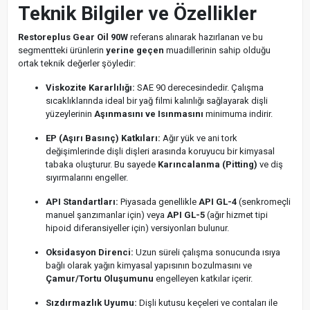
Teknik Bilgiler ve Özellikler
Restoreplus Gear Oil 90W
referans alınarak hazırlanan ve bu
segmentteki ürünlerin
yerine geçen
muadillerinin sahip olduğu
ortak teknik değerler şöyledir:
Viskozite Kararlılığı:
SAE 90 derecesindedir. Çalışma
sıcaklıklarında ideal bir yağ filmi kalınlığı sağlayarak dişli
yüzeylerinin
Aşınmasını ve Isınmasını
minimuma indirir.
EP (Aşırı Basınç) Katkıları:
Ağır yük ve ani tork
değişimlerinde dişli dişleri arasında koruyucu bir kimyasal
tabaka oluşturur. Bu sayede
Karıncalanma (Pitting)
ve diş
sıyırmalarını engeller.
API Standartları:
Piyasada genellikle
API GL-4
(senkromeçli
manuel şanzımanlar için) veya
API GL-5
(ağır hizmet tipi
hipoid diferansiyeller için) versiyonları bulunur.
Oksidasyon Direnci:
Uzun süreli çalışma sonucunda ısıya
bağlı olarak yağın kimyasal yapısının bozulmasını ve
Çamur/Tortu Oluşumunu
engelleyen katkılar içerir.
Sızdırmazlık Uyumu:
Dişli kutusu keçeleri ve contaları ile