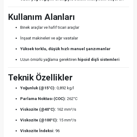
Kullanım Alanları
Binek araçlar ve hafif ticari araçlar
İnşaat makineleri ve ağır vasıtalar
Yüksek torklu, düşük hızlı manuel şanzımanlar
Uzun ömürlü yağlama gerektiren
hipoid dişli sistemleri
Teknik Özellikler
Yoğunluk (@15°C):
0,892 kg/l
Parlama Noktası (COC):
262°C
Viskozite (@40°C):
162 mm²/s
Viskozite (@100°C):
15 mm²/s
Viskozite İndeksi:
96