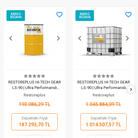
KARGO
KARGO
BEDAVA
BEDAVA
RESTOREPLUS HI-TECH GEAR
RESTOREPLUS HI-TECH GEAR
LS-90 | Ultra Performanslı
LS-90 | Ultra Performanslı
Otomotiv Dişli Yağları (200 Lt)
Otomotiv Dişli Yağları (1000 Lt)
Restoreplus
Restoreplus
193.086,29 TL
1.045.884,09 TL
Sepetteki Fiyat
Sepetteki Fiyat
187.293,70 TL
1.014.507,57 TL