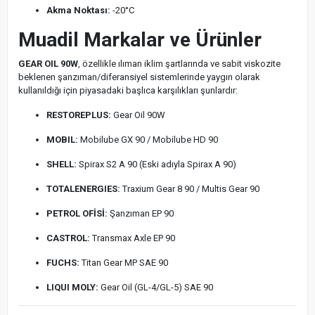
Akma Noktası:
-20°C
Muadil Markalar ve Ürünler
GEAR OIL 90W
, özellikle ılıman iklim şartlarında ve sabit viskozite
beklenen şanzıman/diferansiyel sistemlerinde yaygın olarak
kullanıldığı için piyasadaki başlıca karşılıkları şunlardır:
RESTOREPLUS:
Gear Oil 90W
MOBIL:
Mobilube GX 90 / Mobilube HD 90
SHELL:
Spirax S2 A 90 (Eski adıyla Spirax A 90)
TOTALENERGIES:
Traxium Gear 8 90 / Multis Gear 90
PETROL OFİSİ:
Şanzıman EP 90
CASTROL:
Transmax Axle EP 90
FUCHS:
Titan Gear MP SAE 90
LIQUI MOLY:
Gear Oil (GL-4/GL-5) SAE 90