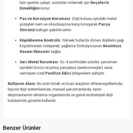
tam uyumlu çalışır; sızıntıları önlemek için
Keçelerin
Esnekliğini
korur.
Pas ve Korozyon Koruması:
Dişli kutusu içindeki metal
yüzeyleri nem ve oksidasyona karşı koruyarak
Parça
Ömrünü
belirgin şekilde artırır.
Köpüklenme Kontrolü:
Yüksek hızlarda dönen dişlilerin yağı
köpürtmesini önleyerek, yağlama fonksiyonunun
Kesintisiz
Devam Etmesini
sağlar.
Sarı Metal Koruması:
GL-4 sınıfındaki ürünler, şanzıman
içindeki bronz ve pirinç parçalara (senkromeçler) zarar
vermeyen özel
Pasifize Edici
bileşenlere sahiptir.
Kullanım Alanı:
Bu ürün binek ve ticari araçların diferansiyellerinde,
hipoid dişli sistemlerinde, manuel şanzımanlarda, tarım
ekipmanlarının aktarma organlarında ve genel endüstriyel dişli
kutularında güvenle kullanılır.
Benzer Ürünler