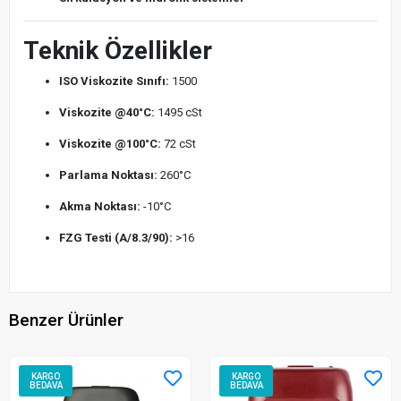
Teknik Özellikler
ISO Viskozite Sınıfı:
1500
Viskozite @40°C:
1495 cSt
Viskozite @100°C:
72 cSt
Parlama Noktası:
260°C
Akma Noktası:
-10°C
FZG Testi (A/8.3/90):
>16
Benzer Ürünler
KARGO
KARGO
BEDAVA
BEDAVA