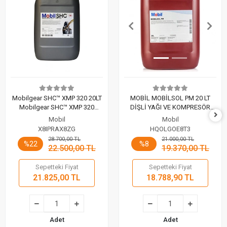
Mobilgear SHC™ XMP 320 20LT
MOBİL MOBİLSOL PM 20 LT
Mobilgear SHC™ XMP 320
DİŞLİ YAĞI VE KOMPRESÖR
sentetik rüzgar türbini dişli yağı
YAĞI TEMİZLEYİCİ KONSANTRE
Mobil
Mobil
SIVI
X8IPRAX8ZG
HQOLGOE8T3
28.700,00 TL
21.000,00 TL
%22
%8
22.500,00 TL
19.370,00 TL
Sepetteki Fiyat
Sepetteki Fiyat
21.825,00 TL
18.788,90 TL
Adet
Adet