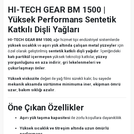
HI-TECH GEAR BM 1500 |
Yüksek Performans Sentetik
Katkılı Dişli Yağları
HI-TECH GEAR BM 1500
, ağır hizmet tipi endüstriyel sistemlerde
yüksek sıcaklık
ve
aşırı yük altında çalışan metal yüzeyler
için
özel olarak geliştirilmiş
sentetik katkılı dişli yağıdır
. İçeriğindeki
katı partikül içermeyen
yüksek teknoloji katkılar,
yüzey
yorgunluğunu en aza indirir
,
gri lekelenmeleri ve
çukurlaşmayı önler
.
Yüksek viskozite
değeri ile yağ filmi sürekli kalır; bu sayede
mekanik aksamda sürtünme minimuma iner
,
ekipman ömrü
uzar
,
bakım sıklığı azalır
.
Öne Çıkan Özellikler
Aşırı yük taşıma kapasitesi
ile zorlu koşullara dayanıklılık
Yüksek sıcaklık ve titreşim altında uzun ömürlü
performans