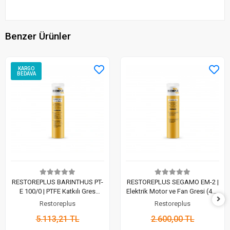
Benzer Ürünler
KARGO
BEDAVA
RESTOREPLUS BARINTHUS PT-
RESTOREPLUS SEGAMO EM-2 |
E 100/0 | PTFE Katkılı Gres
Elektrik Motor ve Fan Gresi (400
Içeren Yağlayıcı (400 Gr)
Gr)
Restoreplus
Restoreplus
5.113,21 TL
2.600,00 TL