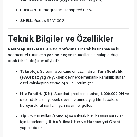
LUBCON:
Turmogrease Highspeed L 252
SHELL:
Gadus S5 V100 2
Teknik Bilgiler ve Özellikler
Restoreplus Ikarus HS-XA 2
referans alınarak hazırlanan ve bu
segmentteki ürünlerin
yerine geçen
muadillerinin sahip olduğu
ortak teknik değerler şöyledir:
Teknoloji:
Sürtünme torkunu en aza indiren
Tam Sentetik
(PAO)
baz yağ ve yüksek devirlerde mekanik kararlılık sunan
özel kalınlaştırıcı teknolojisi ile üretilmiştir.
Hız Faktörü (DN):
Standart greslerin aksine,
1.000.000 DN
ve
üzerindeki aşırı yüksek devir hızlarında yağ film tabakasını
koruyarak rulmanların yanmasını engeller.
Tip:
CNC iş milleri (spindle) ve yüksek hızlı hassas yataklar
için tasarlanmış
Ultra Yüksek Hız ve Hassasiyet Gresi
yapısındadır.