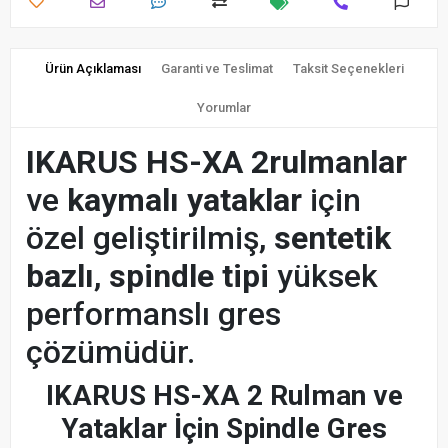
Ürün Açıklaması
Garanti ve Teslimat
Taksit Seçenekleri
Yorumlar
IKARUS HS-XA 2
rulmanlar
ve
kaymalı yataklar
için
özel geliştirilmiş,
sentetik
bazlı
,
spindle tipi
yüksek
performanslı gres
çözümüdür.
IKARUS HS-XA 2 Rulman ve
Yataklar İçin Spindle Gres