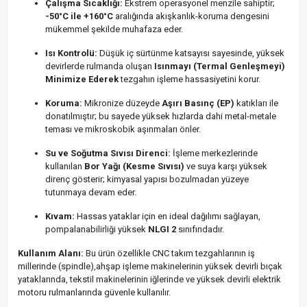
Çalışma Sıcaklığı:
Ekstrem operasyonel menzile sahiptir;
-50°C ile +160°C
aralığında akışkanlık-koruma dengesini
mükemmel şekilde muhafaza eder.
Isı Kontrolü:
Düşük iç sürtünme katsayısı sayesinde, yüksek
devirlerde rulmanda oluşan
Isınmayı (Termal Genleşmeyi)
Minimize Ederek
tezgahın işleme hassasiyetini korur.
Koruma:
Mikronize düzeyde
Aşırı Basınç (EP)
katıkları ile
donatılmıştır; bu sayede yüksek hızlarda dahi metal-metale
teması ve mikroskobik aşınmaları önler.
Su ve Soğutma Sıvısı Direnci:
İşleme merkezlerinde
kullanılan
Bor Yağı (Kesme Sıvısı)
ve suya karşı yüksek
direnç gösterir; kimyasal yapısı bozulmadan yüzeye
tutunmaya devam eder.
Kıvam:
Hassas yataklar için en ideal dağılımı sağlayan,
pompalanabilirliği yüksek
NLGI 2
sınıfındadır.
Kullanım Alanı:
Bu ürün özellikle CNC takım tezgahlarının iş
millerinde (spindle),ahşap işleme makinelerinin yüksek devirli bıçak
yataklarında, tekstil makinelerinin iğlerinde ve yüksek devirli elektrik
motoru rulmanlarında güvenle kullanılır.