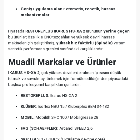
Geniş uygulama alanı: otomotiv, robotik, hassas
mekanizmalar
Piyasada
RESTOREPLUS IKARUS HS-XA 2
ürününün
yerine geçen
bu ürünler; özellikle CNC tezgahları ve yüksek devirli hassas
makineler için geliştirilmiş,
yüksek hız faktörlü (Spindle)
ve tam
sentetik performans gresleri sınıfındaki karşılıklarıdır:
Muadil Markalar ve Ürünler
IKARUS HS-XA 2
, çok yüksek devirlerde rulman iç ısısını düşük
tutmak ve savrulmayı önlemek için formüle edildiğinden piyasadaki
başlıca profesyonel karşılıkları şunlardır:
RESTOREPLUS:
Ikarus HS-XA 2
KLÜBER:
Isoflex NBU 15 / Klüberplex BEM 34-132
MOBIL:
Mobilith SHC 100 / Mobilgrease 28
FAG (SCHAEFFLER):
Arcanol SPEED 2,6
SKF:
LGLS 0 / LGHC 2 (Uygulama devrine göre)