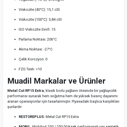
Viskozite (40°C): 15,1 cSt
Viskozite (100°C): 3,84 cSt
ISO Viskozite Sınıfı: 15
Parlama Noktası: 206°C
Akma Noktası: -27°C
Çelik Korozyon: 0
FZG Testi: >10
Muadil Markalar ve Ürünler
Metal Cut RP15 Extra
, klasik borlu yağların ötesinde bir yağlayıcılık
performansı sunarak hem soğutma hem de yüksek basınç dayanımı
aranan operasyonlar için tasarlanmıştır. Piyasadaki başlıca karşılıkları
şunlardır:
RESTOREPLUS:
Metal Cut RP15 Extra
MOBIL:
Mobilcut 230 / 250 (Yüksek performanslı yarı sentetik