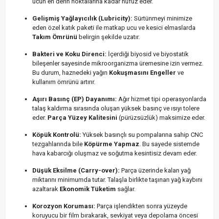
ucun en derin noktalarına kadar nüfuz eder.
Gelişmiş Yağlayıcılık (Lubricity):
Sürtünmeyi minimize
eden özel katık paketi ile matkap ucu ve kesici elmaslarda
Takım Ömrünü
belirgin şekilde uzatır.
Bakteri ve Koku Direnci:
İçerdiği biyosid ve biyostatik
bileşenler sayesinde mikroorganizma üremesine izin vermez.
Bu durum, haznedeki yağın
Kokuşmasını Engeller
ve
kullanım ömrünü artırır.
Aşırı Basınç (EP) Dayanımı:
Ağır hizmet tipi operasyonlarda
talaş kaldırma sırasında oluşan yüksek basınç ve ısıyı tolere
eder.
Parça Yüzey Kalitesini
(pürüzsüzlük) maksimize eder.
Köpük Kontrolü:
Yüksek basınçlı su pompalarına sahip CNC
tezgahlarında bile
Köpürme Yapmaz
. Bu sayede sistemde
hava kabarcığı oluşmaz ve soğutma kesintisiz devam eder.
Düşük Eksilme (Carry-over):
Parça üzerinde kalan yağ
miktarını minimumda tutar. Talaşla birlikte taşınan yağ kaybını
azaltarak
Ekonomik Tüketim
sağlar.
Korozyon Koruması:
Parça işlendikten sonra yüzeyde
koruyucu bir film bırakarak, sevkiyat veya depolama öncesi