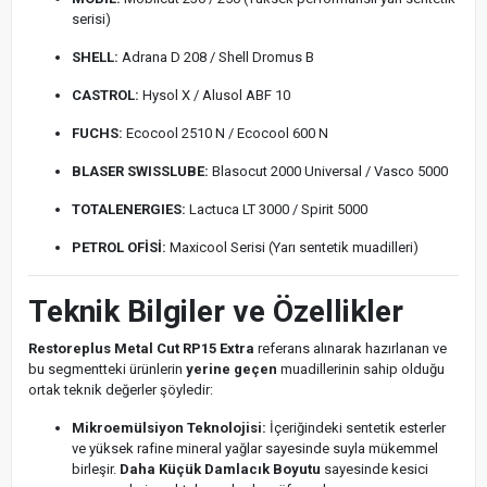
serisi)
SHELL:
Adrana D 208 / Shell Dromus B
CASTROL:
Hysol X / Alusol ABF 10
FUCHS:
Ecocool 2510 N / Ecocool 600 N
BLASER SWISSLUBE:
Blasocut 2000 Universal / Vasco 5000
TOTALENERGIES:
Lactuca LT 3000 / Spirit 5000
PETROL OFİSİ:
Maxicool Serisi (Yarı sentetik muadilleri)
Teknik Bilgiler ve Özellikler
Restoreplus Metal Cut RP15 Extra
referans alınarak hazırlanan ve
bu segmentteki ürünlerin
yerine geçen
muadillerinin sahip olduğu
ortak teknik değerler şöyledir:
Mikroemülsiyon Teknolojisi:
İçeriğindeki sentetik esterler
ve yüksek rafine mineral yağlar sayesinde suyla mükemmel
birleşir.
Daha Küçük Damlacık Boyutu
sayesinde kesici