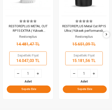
RESTOREPLUS METAL CUT
RESTOREPLUS Metal Cut RP15
RP15 EXTRA | Yüksek
Ultra | Yüksek performanslı,
Performanslı, Mikroemülsiyon
mikroemülsiyon metal işleme
Restoreplus
Restoreplus
Borlu Yağlayıcı (25 Lt)
yağı (20 Lt)
14.481,47 TL
15.651,09 TL
Sepetteki Fiyat
Sepetteki Fiyat
14.047,03 TL
15.181,56 TL
Adet
Adet
Sepete Ekle
Sepete Ekle