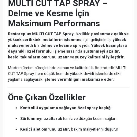
MULTI CUT TAP SPRAY –
Delme ve Kesme İçin
Maksimum Performans
Restoreplus MULTI CUT TAP Spray
, özellikle
paslanmaz çelik ve
yüksek sertlikteki metallerin işlenmesi
için geliştirilmiş,
yüksek
mukavemetli bir delme ve kesme spreyi
dir.
Yüksek basınçlara
dayanıklı özel formülü
, işleme sırasında
sürtünmeyi azaltır
,
kesici takımların ömrünü uzatır
ve
yüzey kalitesini iyileştirir.
Modern üretim süreçlerinde zaman ve kalite kritik önemdedir. MULTI
CUT TAP Spray, hem düşük hem de yüksek devirli işlemlerde etkin
yağlama sağlayarak
işleme verimliliğini maksimize eder
.
Öne Çıkan Özellikler
Kontrollü uygulama sağlayan özel sprey başlığı
Sürtünmeyi azaltarak
temiz ve düzgün kesim sağlar
Kesici alet ömrünü uzatır
, bakım maliyetlerini düşürür