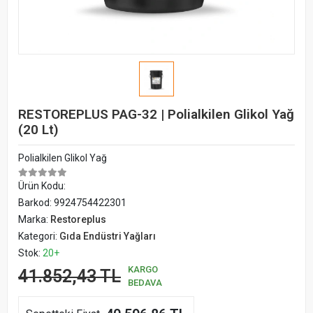
RESTOREPLUS PAG-32 | Polialkilen Glikol Yağ
(20 Lt)
Polialkilen Glikol Yağ
Ürün Kodu:
Barkod:
9924754422301
Marka:
Restoreplus
Kategori:
Gıda Endüstri Yağları
Stok:
20+
KARGO
41.852,43 TL
BEDAVA