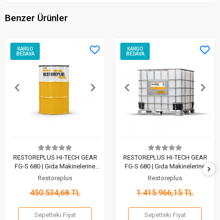
Benzer Ürünler
KARGO
KARGO
BEDAVA
BEDAVA
RESTOREPLUS HI-TECH GEAR
RESTOREPLUS HI-TECH GEAR
FG-S 680 | Gıda Makinelerine
FG-S 680 | Gıda Makinelerine
Uyumlu Sentetik Dişli Yağı (200
Uyumlu Sentetik Dişli Yağı
Restoreplus
Restoreplus
LT)
(1000 LT)
450.534,68 TL
1.415.966,15 TL
Sepetteki Fiyat
Sepetteki Fiyat