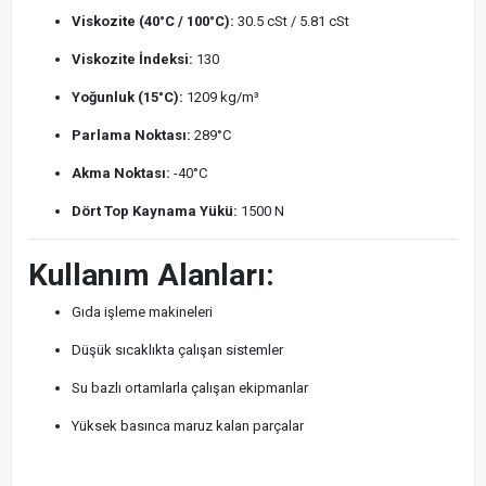
Viskozite (40°C / 100°C):
30.5 cSt / 5.81 cSt
Viskozite İndeksi:
130
Yoğunluk (15°C):
1209 kg/m³
Parlama Noktası:
289°C
Akma Noktası:
-40°C
Dört Top Kaynama Yükü:
1500 N
Kullanım Alanları:
Gıda işleme makineleri
Düşük sıcaklıkta çalışan sistemler
Su bazlı ortamlarla çalışan ekipmanlar
Yüksek basınca maruz kalan parçalar