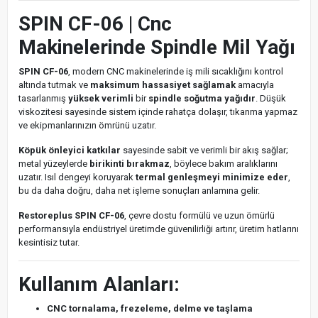
SPIN CF-06 | Cnc
Makinelerinde Spindle Mil Yağı
SPIN CF-06
, modern CNC makinelerinde iş mili sıcaklığını kontrol
altında tutmak ve
maksimum hassasiyet sağlamak
amacıyla
tasarlanmış
yüksek verimli
bir
spindle soğutma yağıdır
. Düşük
viskozitesi sayesinde sistem içinde rahatça dolaşır, tıkanma yapmaz
ve ekipmanlarınızın ömrünü uzatır.
Köpük önleyici katkılar
sayesinde sabit ve verimli bir akış sağlar;
metal yüzeylerde
birikinti bırakmaz
, böylece bakım aralıklarını
uzatır. Isıl dengeyi koruyarak
termal genleşmeyi minimize eder
,
bu da daha doğru, daha net işleme sonuçları anlamına gelir.
Restoreplus SPIN CF-06
, çevre dostu formülü ve uzun ömürlü
performansıyla endüstriyel üretimde güvenilirliği artırır, üretim hatlarını
kesintisiz tutar.
Kullanım Alanları:
CNC tornalama, frezeleme, delme ve taşlama