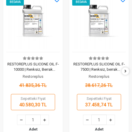
BEDAVA
BEDAVA
RESTOREPLUS SLICONE OIL F-
RESTOREPLUS SLICONE OIL F-
10000 | Renksiz, Berrak
7500 | Renksiz, berrak
Polidimetilsiloksan Sıvısı (5 Lt)
polidimetilsiloksan sıvısı (5 Lt)
Restoreplus
Restoreplus
41.835,36 TL
38.617,26 TL
Sepetteki Fiyat
Sepetteki Fiyat
40.580,30 TL
37.458,74 TL
Adet
Adet