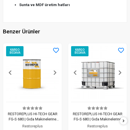
Sunta ve MDF üretim hatları
Benzer Ürünler
KARGO
KARGO
BEDAVA
BEDAVA
RESTOREPLUS HI-TECH GEAR
RESTOREPLUS HI-TECH GEAR
FG-S 680 | Gıda Makinelerine
FG-S 680 | Gıda Makinelerine
Uyumlu Sentetik Dişli Yağı (200
Uyumlu Sentetik Dişli Yağı
Restoreplus
Restoreplus
LT)
(1000 LT)