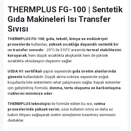
THERMPLUS FG-100 | Sentetik
Gıda Makineleri Isı Transfer
Sıvısı
THERMPLUS FG-100
,
gıda, tekstil, kimya ve endüstriyel
proseslerde
kullanılan,
yüksek sıcaklığa dayanıklı sentetik bir
ısı transfer sıvısıdır
. -25°C ile 310°C arasında
termal stabilitesini
koruyarak
, hem düşük sıcaklıkta akışkanlık hem de yüksek
sıcaklıkta oksidasyon dayanımı sağlar.
USDA H1 sertifikalı
yapısı sayesinde
gıda üretim alanlarında
güvenle
kullanılabilir. Düşük akma noktası sayesinde soğuk
koşullarda bile sistemlerin rahat çalışmasını sağlar. Kapalı sistemler
için geliştirilmiş formülü,
donma, tortu oluşumu ve karbonlaşma
risklerini minimize eder
.
THERMPLUS teknolojisi
ile formüle edilen bu sıvı,
ısıtma
proseslerinde yüksek verim
, uzun kullanım ömrü ve daha az
bakım ihtiyacı sağlayarak üretim süreçlerinin kesintisiz sürmesini
destekler.