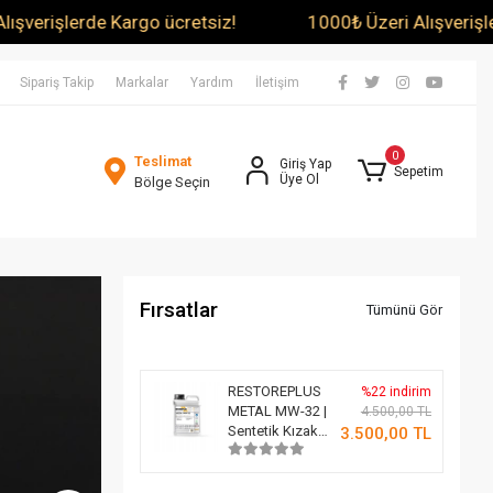
 ücretsiz!
1000₺ Üzeri Alışverişlerde Kargo ücretsiz
Sipariş Takip
Markalar
Yardım
İletişim
0
Teslimat
Giriş Yap
Sepetim
Üye Ol
Bölge Seçin
Fırsatlar
Tümünü Gör
RESTOREPLUS
%22 indirim
METAL MW-32 |
4.500,00 TL
Sentetik Kızak
3.500,00 TL
Yağlayıcı (5 Lt)