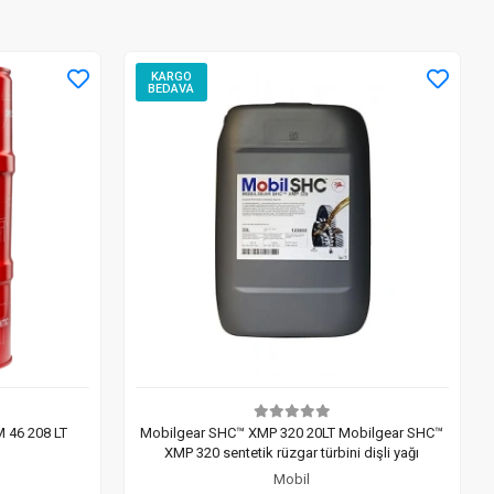
KARGO
BEDAVA
46 208 LT
Mobilgear SHC™ XMP 320 20LT Mobilgear SHC™
XMP 320 sentetik rüzgar türbini dişli yağı
Mobil