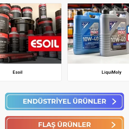
Esoil
LiquiMoly