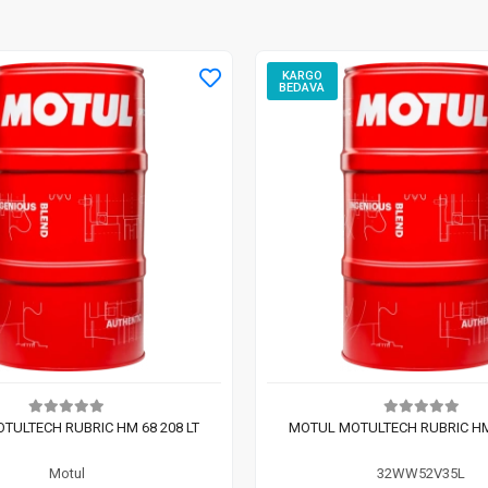
KARGO
BEDAVA
TULTECH RUBRIC HM 68 208 LT
MOTUL MOTULTECH RUBRIC HM 
Motul
32WW52V35L