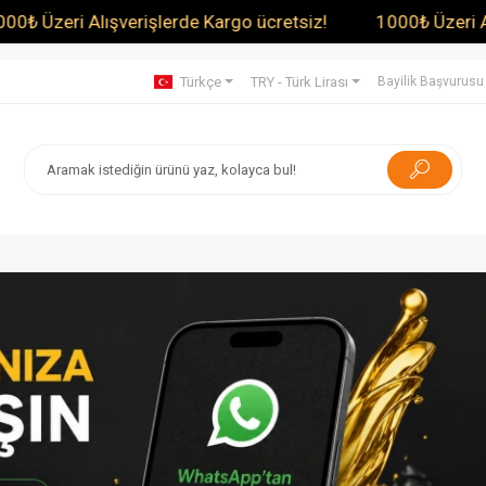
şlerde Kargo ücretsiz!
1000₺ Üzeri Alışverişlerde Kargo
Türkçe
TRY - Türk Lirası
Bayilik Başvurusu