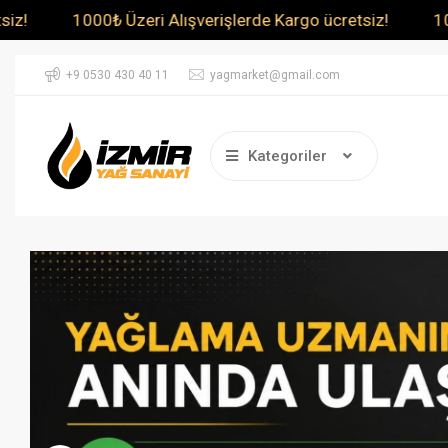
ri Alışverişlerde Kargo ücretsiz!
1000₺ Üzeri Alışveri
+9 0530 430 40 11
yagmarket@gmail.com
Kategoriler