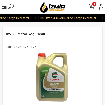
0
de Kargo ücretsiz!
1000₺ Üzeri Alışverişlerde Kargo ücretsiz!
1000
0W‑20 Motor Yağı Nedir?
Tarih: 28.02.2026 11:25