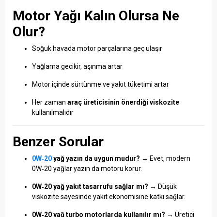
Motor Yağı Kalın Olursa Ne
Olur?
Soğuk havada motor parçalarına geç ulaşır
Yağlama gecikir, aşınma artar
Motor içinde sürtünme ve yakıt tüketimi artar
Her zaman
araç üreticisinin önerdiği viskozite
kullanılmalıdır
Benzer Sorular
0W‑20
yağ yazın da uygun mudur?
→ Evet, modern
0W‑20 yağlar yazın da motoru korur.
0W‑20 yağ yakıt tasarrufu sağlar mı?
→ Düşük
viskozite sayesinde yakıt ekonomisine katkı sağlar.
0W‑20 yağ turbo motorlarda kullanılır mı?
→ Üretici