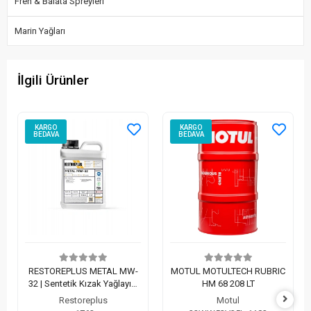
Fren & Balata Spreyleri
Marin Yağları
İlgili Ürünler
KARGO
KARGO
BEDAVA
BEDAVA
RESTOREPLUS METAL MW-
MOTUL MOTULTECH RUBRIC
32 | Sentetik Kızak Yağlayıcı
HM 68 208 LT
(5 Lt)
Restoreplus
Motul