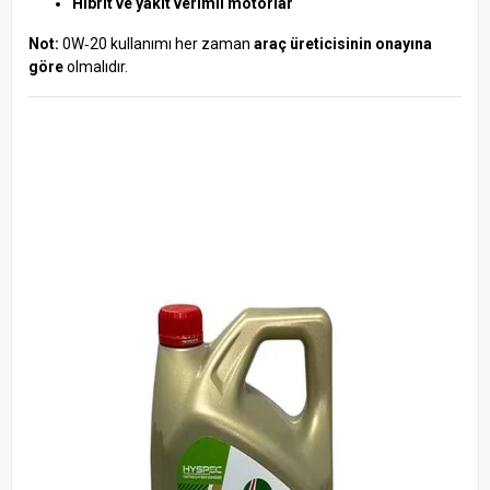
Hibrit ve yakıt verimli motorlar
Not:
0W‑20 kullanımı her zaman
araç üreticisinin onayına
göre
olmalıdır.