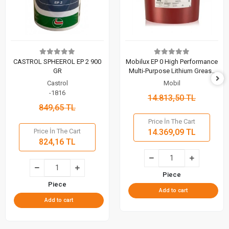
CASTROL SPHEEROL EP 2 900
Mobilux EP 0 High Performance
GR
Multi-Purpose Lithium Grease
18 KG
Castrol
Mobil
-1816
14.813,50 TL
849,65 TL
Price İn The Cart
Price İn The Cart
14.369,09 TL
824,16 TL
Piece
Piece
Add to cart
Add to cart