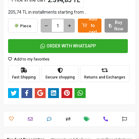
2.394,85 TL
205,74 TL in installments starting from ..
Add
Buy
to
Piece
Now
cart
ORDER WITH WHATSAPP
Add to my favorites
Fast Shipping
Secure shopping
Returns and Exchanges