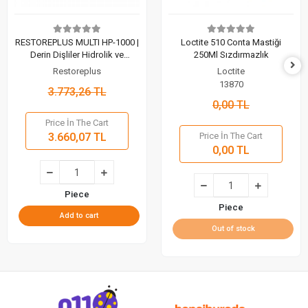
RESTOREPLUS MULTI HP-1000 |
Loctite 510 Conta Mastiği
Derin Dişliler Hidrolik ve
250Ml Sızdırmazlık
Pnömatik Sızdırmazlık
Restoreplus
Loctite
13870
3.773,26 TL
0,00 TL
Price İn The Cart
3.660,07 TL
Price İn The Cart
0,00 TL
Piece
Piece
Add to cart
Out of stock